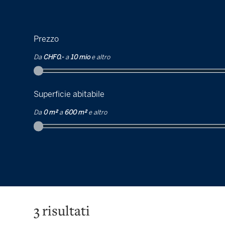
Prezzo
Da
CHF 0.-
a
10 mio
e altro
Superficie abitabile
Da
0 m²
a
600 m²
e altro
3
risultati