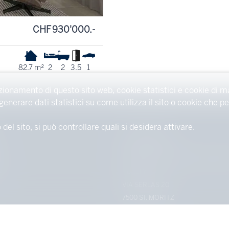
CHF 930'000.-
82.7 m²
2
2
3.5
1
zionamento di questo sito web, cookie statistici e cookie di m
 generare dati statistici su come utilizza il sito o cookie che
l sito, si può controllare quali si desidera attivare.
CONTATTACI
ST. MORITZ SOTHEBY'S INTERNA
M
REALTY
VIA SERLAS 20
7500 ST. MORITZ
TEL.
+41 (0) 81 836 25 51
FAX +41 (0) 81 836 25 52