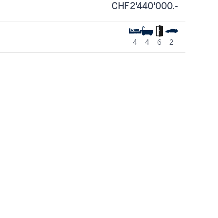
CHF 2'440'000.-
4
4
6
2