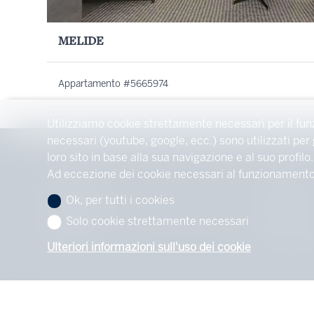
MELIDE
Appartamento #5665974
Utilizziamo cookie strettamente necessari per il fun
necessari (youtube, google, ecc.) sono utilizzati per
loro sito in base alla sua navigazione e al suo profilo.
Ad eccezione dei cookie necessari al funzionamento de
IMMOBILIE
AGENZIA
Ok, per tutti i cookies
ACQUISTARE
CONTATTO
Solo cookie strettamente necessari
AFFITTARE
IMPRESSU
Ulteriori informazioni sull'uso dei cookie