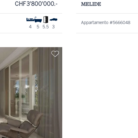
CHF 3'800'000.-
MELIDE
Appartamento #5666048
4
5
5.5
3