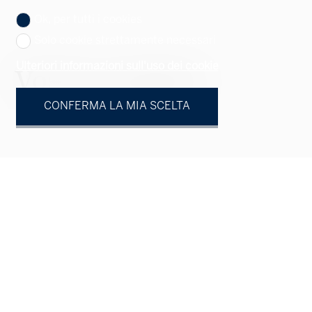
Ok, per tutti i cookies
Solo cookie strettamente necessari
Ulteriori informazioni sull'uso dei cookie
Vostro contatto
CONFERMA LA MIA SCELTA
Persona fisica
Persona giuridica
Signor
Signora
Nome
Cognome