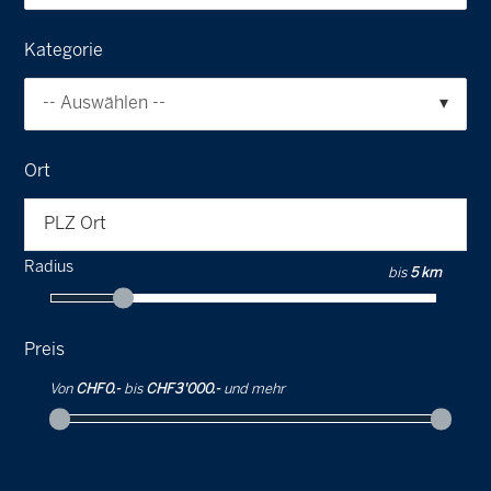
Kategorie
-- Auswählen --
Ort
PLZ Ort
Radius
bis
5 km
Preis
Von
CHF 0.-
bis
CHF 3'000.-
und mehr