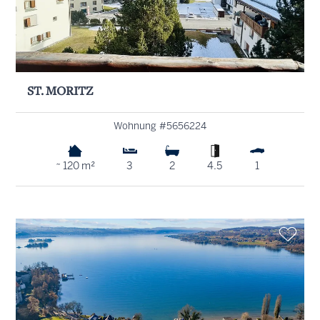
ST. MORITZ
Wohnung #5656224
~ 120 m²
3
2
4.5
1