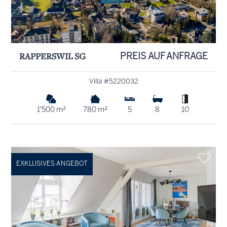
RAPPERSWIL SG
PREIS AUF ANFRAGE
Villa #5220032
1'500 m²
780 m²
5
8
10
EXKLUSIVES ANGEBOT