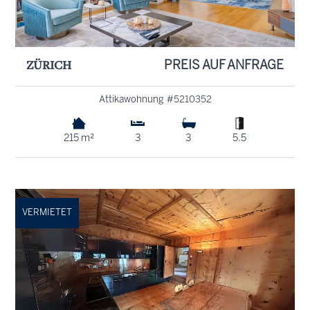
ZÜRICH
PREIS AUF ANFRAGE
Attikawohnung #5210352
215 m²
3
3
5.5
VERMIETET