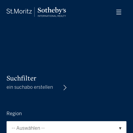
Suchfilter
ein suchabo erstellen
Region
-- Auswählen --