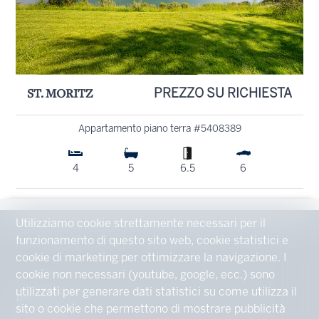
ST. MORITZ
PREZZO SU RICHIESTA
Appartamento piano terra #5408389
4
5
6.5
6
Utilizziamo cookie strettamente necessari per il
funzionamento di questo sito web, cookie statistici e
cookie di marketing per ottimizzare la navigazione. I
cookie non necessari (youtube, google, ecc.) sono
utilizzati per generare dati statistici su come utilizza il
IMMOBILIE
sito o cookie che permettono di mostrare pubblicità