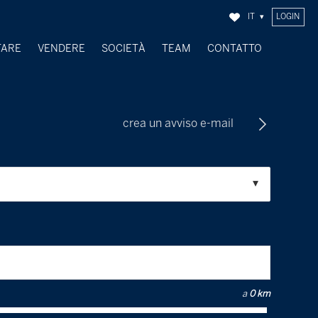
IT
LOGIN
TARE
VENDERE
SOCIETÀ
TEAM
CONTATTO
OGGETTI VENDUTI
crea un avviso e-mail
a
0 km