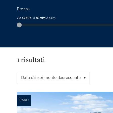
Prezzo
Da
CHF 0.-
a
10 mio
e altro
1
risultati
Data d'inserimento decrescente
RARO