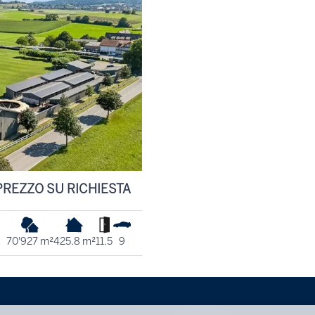
PREZZO SU RICHIESTA
70'927 m²
425.8 m²
11.5
9