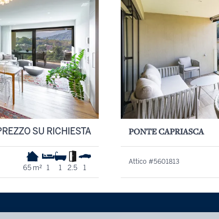
PREZZO SU RICHIESTA
PONTE CAPRIASCA
Attico #5601813
65 m²
1
1
2.5
1