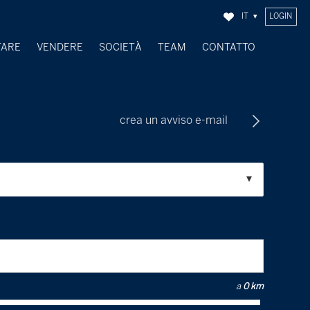
IT
LOGIN
TARE
VENDERE
SOCIETÀ
TEAM
CONTATTO
OGGETTI VENDUTI
crea un avviso e-mail
a
0 km