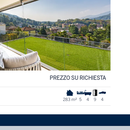
PREZZO SU RICHIESTA
283 m²
5
4
9
4