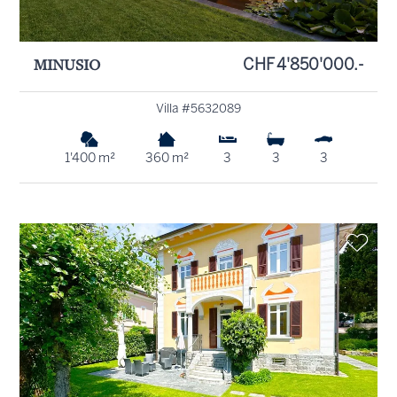
MINUSIO
CHF 4'850'000.-
Villa #5632089
1'400 m²
360 m²
3
3
3