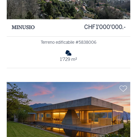
MINUSIO
CHF 1'000'000.-
Terreno edificabile #5838006
1'729 m²