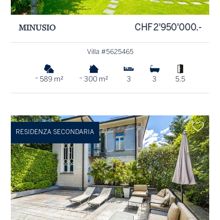
MINUSIO
CHF 2'950'000.-
Villa #5625465
~ 589 m²
~ 300 m²
3
3
5.5
RESIDENZA SECONDARIA