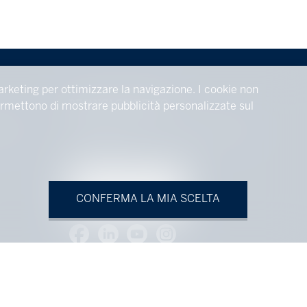
arketing per ottimizzare la navigazione. I cookie non
RIMANGA CONNESSO
 permettono di mostrare pubblicità personalizzate sul
TIONAL
Non perdere nessun nuovo oggetto, registrarsi
gratuitamente.
ISCRIVERSI
CONFERMA LA MIA SCELTA
.ch
|
Avviso legale