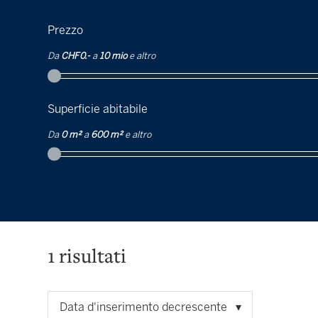
Prezzo
Da
CHF 0.-
a
10 mio
e altro
Superficie abitabile
Da
0 m²
a
600 m²
e altro
1
risultati
Data d'inserimento decrescente