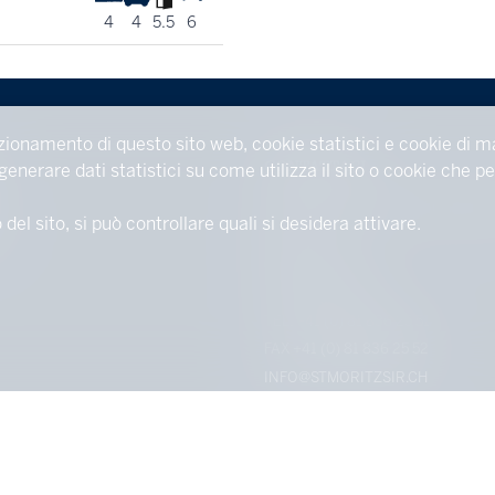
4
4
5.5
6
zionamento di questo sito web, cookie statistici e cookie di m
CONTATTACI
 generare dati statistici su come utilizza il sito o cookie che
ST. MORITZ SOTHEBY'S INTERNA
l sito, si può controllare quali si desidera attivare.
M
REALTY
VIA SERLAS 20
7500 ST. MORITZ
TEL.
+41 (0) 81 836 25 51
FAX +41 (0) 81 836 25 52
INFO@STMORITZSIR.CH
®
ig
2004-2026 da IMMOMIG SA | Tutti i diritti riservati | Nostri annunci su
dreamo