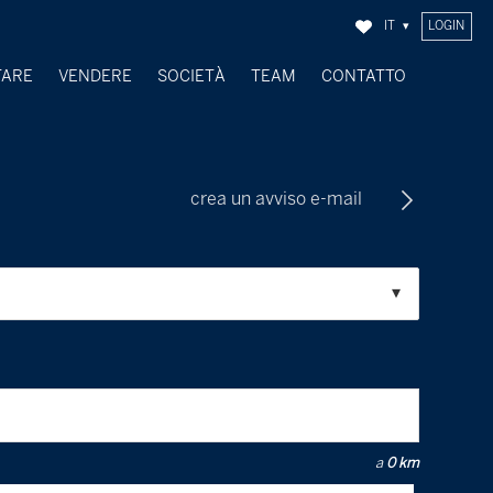
IT
LOGIN
TARE
VENDERE
SOCIETÀ
TEAM
CONTATTO
OGGETTI VENDUTI
crea un avviso e-mail
a
0 km