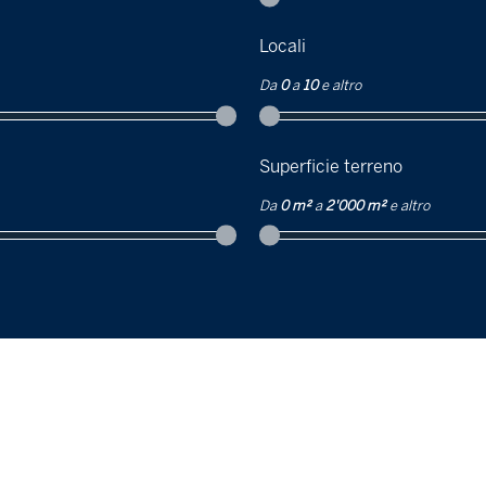
Locali
Da
0
a
10
e altro
Superficie terreno
Da
0 m²
a
2'000 m²
e altro