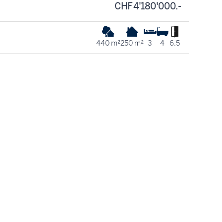
CHF 4'180'000.-
440 m²
250 m²
3
4
6.5