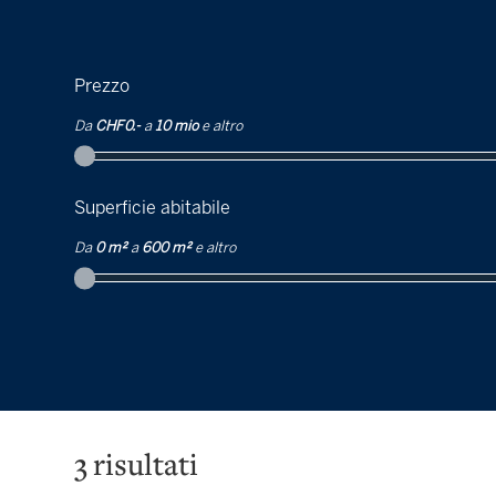
Prezzo
Da
CHF 0.-
a
10 mio
e altro
Superficie abitabile
Da
0 m²
a
600 m²
e altro
3
risultati