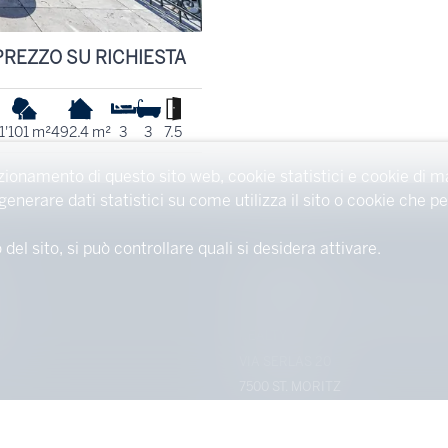
PREZZO SU RICHIESTA
1'101 m²
492.4 m²
3
3
7.5
zionamento di questo sito web, cookie statistici e cookie di m
 generare dati statistici su come utilizza il sito o cookie che
l sito, si può controllare quali si desidera attivare.
CONTATTACI
ST. MORITZ SOTHEBY'S INTERNA
M
REALTY
VIA SERLAS 20
7500 ST. MORITZ
TEL.
+41 (0) 81 836 25 51
FAX +41 (0) 81 836 25 52