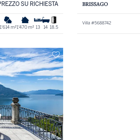
PREZZO SU RICHIESTA
BRISSAGO
Villa #5688742
1'614 m²
1'470 m²
13
14
18.5