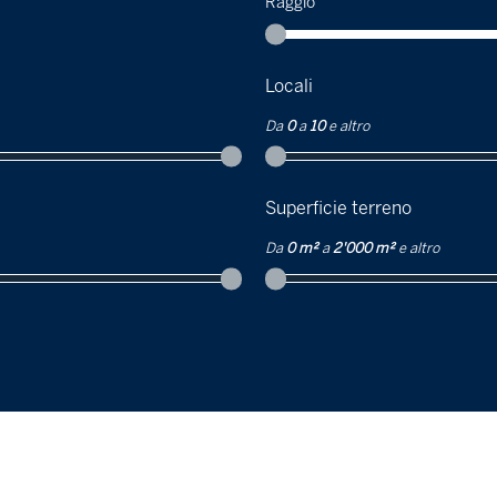
Raggio
Locali
Da
0
a
10
e altro
Superficie terreno
Da
0 m²
a
2'000 m²
e altro