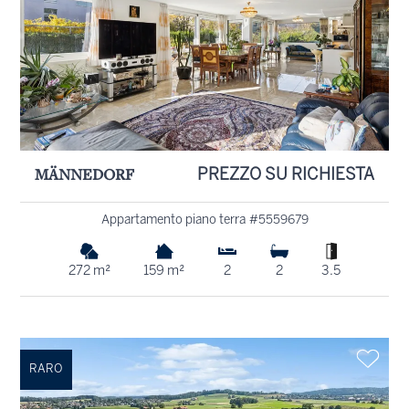
MÄNNEDORF
PREZZO SU RICHIESTA
Appartamento piano terra #5559679
272 m²
159 m²
2
2
3.5
RARO