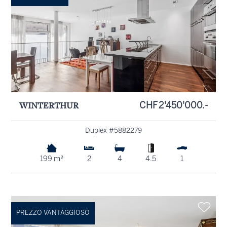
WINTERTHUR
CHF 2'450'000.-
Duplex #5882279
199 m²
2
4
4.5
1
PREZZO VANTAGGIOSO