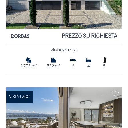
RORBAS
PREZZO SU RICHIESTA
Villa #5303273
1'773 m²
532 m²
6
4
8
VISTA LAGO