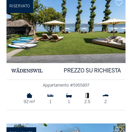
RISERVATO
WÄDENSWIL
PREZZO SU RICHIESTA
Appartamento #5955897
92 m²
1
1
2.5
2