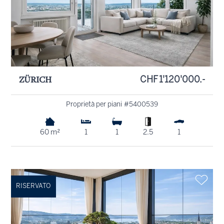
ZÜRICH
CHF 1'120'000.-
Proprietà per piani #5400539
60 m²
1
1
2.5
1
RISERVATO