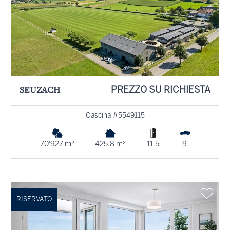
SEUZACH
PREZZO SU RICHIESTA
Cascina #5549115
70'927 m²
425.8 m²
11.5
9
RISERVATO