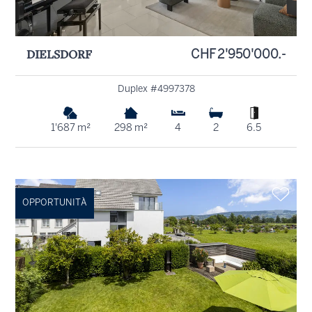
DIELSDORF
CHF 2'950'000.-
Duplex #4997378
1'687 m²
298 m²
4
2
6.5
OPPORTUNITÀ