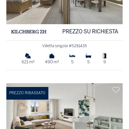
KILCHBERG ZH
PREZZO SU RICHIESTA
Villetta singola #5281435
621 m²
490 m²
5
5
9
PREZZO RIBASSATO