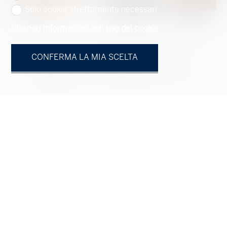
Solo cookie strettamente necessari
ZÜRICH
PREZZO SU RICHIESTA
Ulteriori informazioni sull'uso dei cookie
Attico #3509467
CONFERMA LA MIA SCELTA
304 m²
3
4
6
2
IMMOBILIE
ACQUISTARE