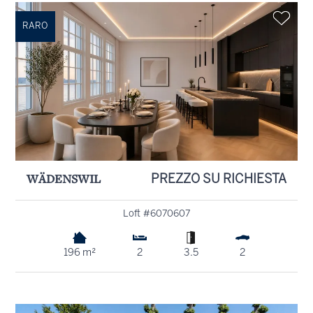
RARO
WÄDENSWIL
PREZZO SU RICHIESTA
Loft #6070607
196 m²
2
3.5
2