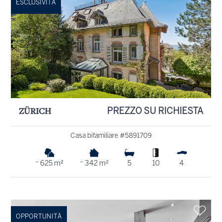
ESCLUSIVITÀ
ZÜRICH
PREZZO SU RICHIESTA
Casa bifamiliare #5891709
~ 625 m²
~ 342 m²
5
10
4
OPPORTUNITÀ