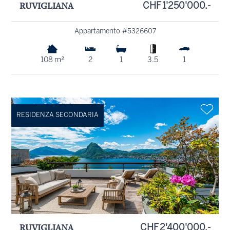
RUVIGLIANA
CHF 1'250'000.-
Appartamento #5326607
108 m²
2
1
3.5
1
RESIDENZA SECONDARIA
RUVIGLIANA
CHF 2'400'000.-