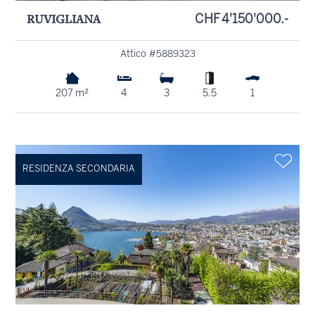
RUVIGLIANA
CHF 4'150'000.-
Attico #5889323
207 m²
4
3
5.5
1
RESIDENZA SECONDARIA