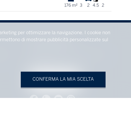
176 m²
3
2
4.5
2
arketing per ottimizzare la navigazione. I cookie non
 permettono di mostrare pubblicità personalizzate sul
RIMANGA CONNESSO
TIONAL
Non perdere nessun nuovo oggetto, registrarsi
gratuitamente.
CONFERMA LA MIA SCELTA
ISCRIVERSI
.ch
|
Avviso legale