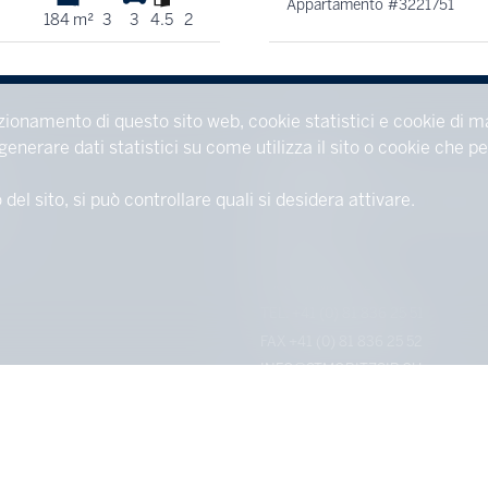
Appartamento #3221751
184 m²
3
3
4.5
2
zionamento di questo sito web, cookie statistici e cookie di m
 generare dati statistici su come utilizza il sito o cookie che
CONTATTACI
l sito, si può controllare quali si desidera attivare.
ST. MORITZ SOTHEBY'S INTERNA
M
REALTY
VIA SERLAS 20
7500 ST. MORITZ
TEL.
+41 (0) 81 836 25 51
FAX +41 (0) 81 836 25 52
INFO@STMORITZSIR.CH
®
ig
2004-2026 da IMMOMIG SA | Tutti i diritti riservati | Nostri annunci su
dreamo