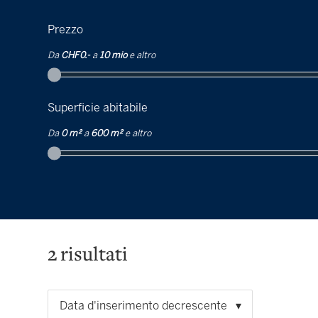
Prezzo
Da
CHF 0.-
a
10 mio
e altro
Superficie abitabile
Da
0 m²
a
600 m²
e altro
2
risultati
Data d'inserimento decrescente