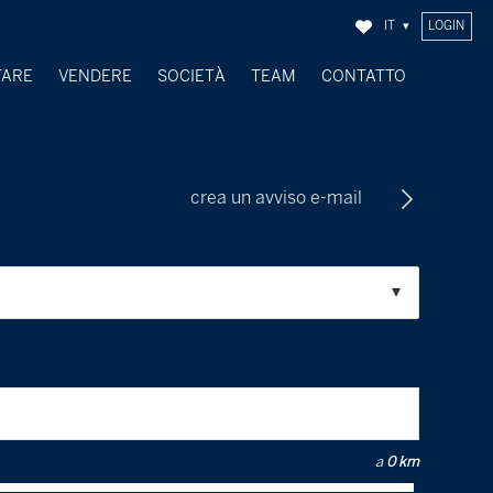
IT
LOGIN
TARE
VENDERE
SOCIETÀ
TEAM
CONTATTO
OGGETTI VENDUTI
crea un avviso e-mail
a
0 km