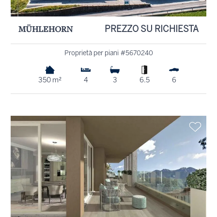
MÜHLEHORN
PREZZO SU RICHIESTA
Proprietà per piani #5670240
350 m²
4
3
6.5
6