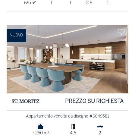
65 m²
1
1
2.5
1
NUOVO
ST. MORITZ
PREZZO SU RICHIESTA
Appartamento vendita da disegno #6049581
~ 250 m²
4.5
2