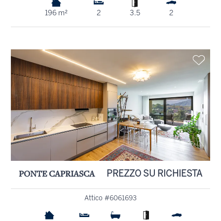
196 m²
2
3.5
2
PONTE CAPRIASCA
PREZZO SU RICHIESTA
Attico #6061693