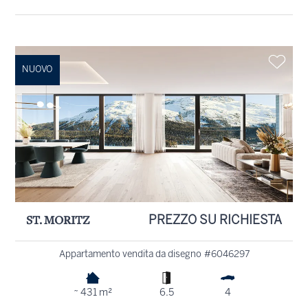
NUOVO
ST. MORITZ
PREZZO SU RICHIESTA
Appartamento vendita da disegno #6046297
~ 431 m²
6.5
4