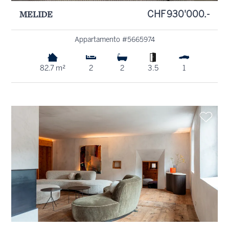
MELIDE
CHF 930'000.-
Appartamento #5665974
82.7 m²
2
2
3.5
1