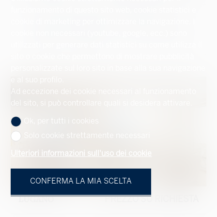
funzionamento di questo sito web, cookie statistici e
Appartamento piano terra #5559679
cookie di marketing per ottimizzare la navigazione. I
cookie non necessari (youtube, google, ecc.) sono
272 m²
159 m²
2
2
3.5
utilizzati per generare dati statistici su come utilizza il
sito o cookie che permettono di mostrare pubblicità
personalizzate sul loro sito in base alla sua navigazione
e al suo profilo.
Ad eccezione dei cookie necessari al funzionamento
del sito, si può controllare quali si desidera attivare.
Ok, per tutti i cookies
Solo cookie strettamente necessari
Ulteriori informazioni sull'uso dei cookie
CONFERMA LA MIA SCELTA
LUGANO
PREZZO SU RICHIESTA