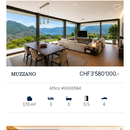
MUZZANO
CHF 3'580'000.-
Attico #6006584
170 m²
3
3
5.5
4