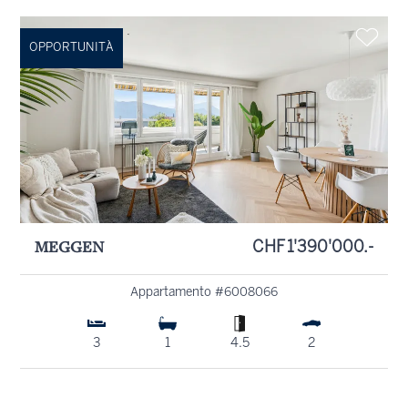
OPPORTUNITÀ
MEGGEN
CHF 1'390'000.-
Appartamento #6008066
3
1
4.5
2