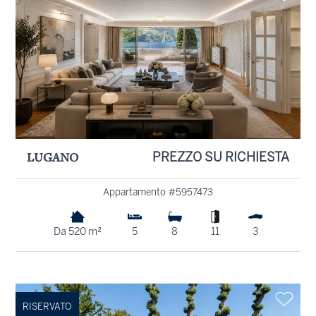
LUGANO
PREZZO SU RICHIESTA
Appartamento #5957473
Da 520 m²
5
8
11
3
RISERVATO