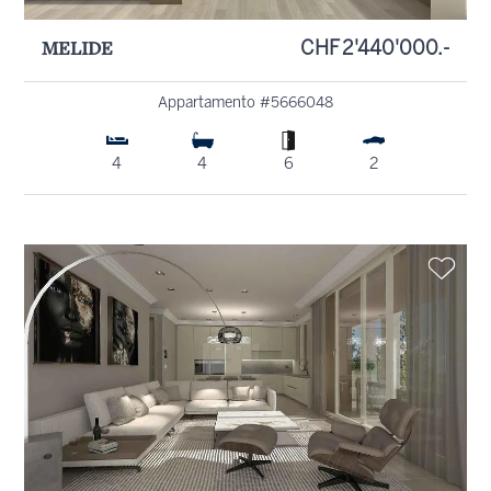
MELIDE
CHF 2'440'000.-
Appartamento #5666048
4
4
6
2