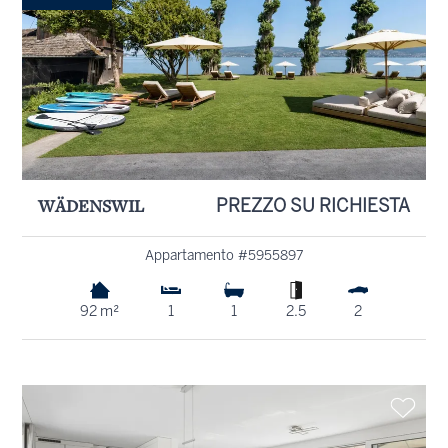
WÄDENSWIL
PREZZO SU RICHIESTA
Appartamento #5955897
92 m²
1
1
2.5
2