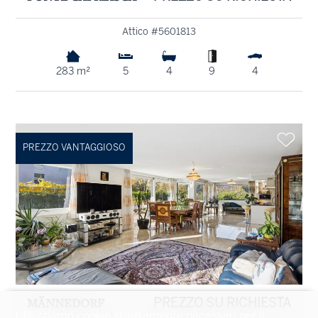
Attico #5601813
283 m²
5
4
9
4
PREZZO VANTAGGIOSO
MÄNNEDORF
PREZZO SU RICHIESTA
Utilizziamo cookie strettamente necessari per il