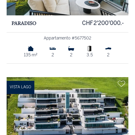
PARADISO
CHF 2'200'000.-
Appartamento #5677502
135 m²
2
2
3.5
2
VISTA LAGO