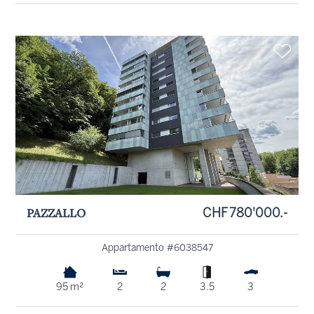
PAZZALLO
CHF 780'000.-
Appartamento #6038547
95 m²
2
2
3.5
3