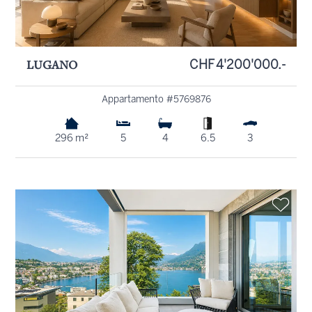
LUGANO
CHF 4'200'000.-
Appartamento #5769876
296 m²
5
4
6.5
3