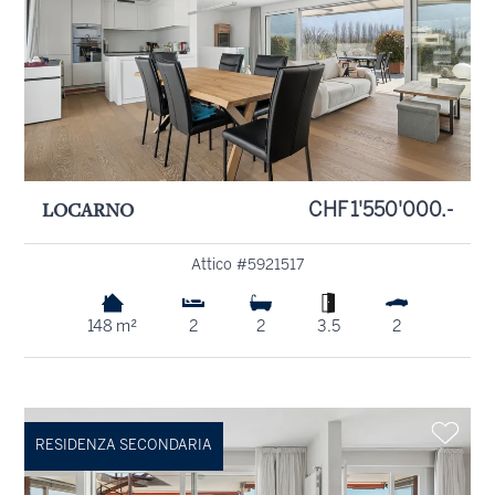
LOCARNO
CHF 1'550'000.-
Attico #5921517
148 m²
2
2
3.5
2
RESIDENZA SECONDARIA