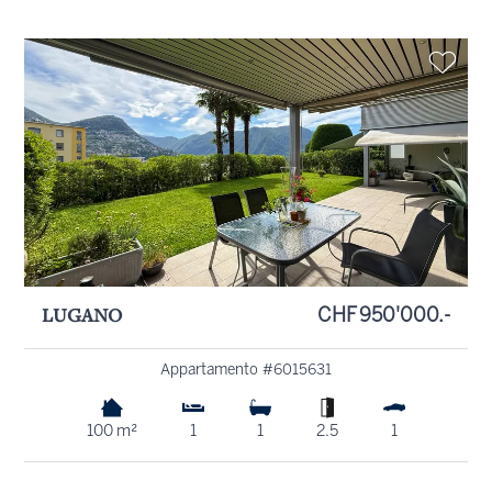
LUGANO
CHF 950'000.-
Appartamento #6015631
100 m²
1
1
2.5
1