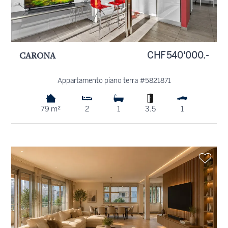
CARONA
CHF 540'000.-
Appartamento piano terra #5821871
79 m²
2
1
3.5
1