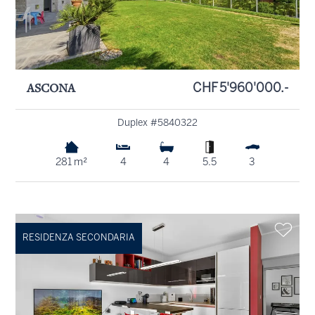
ASCONA
CHF 5'960'000.-
Duplex #5840322
281 m²
4
4
5.5
3
RESIDENZA SECONDARIA