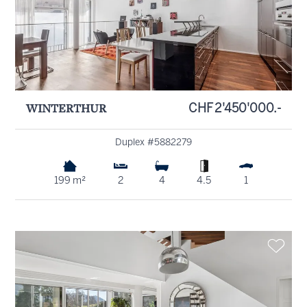
WINTERTHUR
CHF 2'450'000.-
Duplex #5882279
199 m²
2
4
4.5
1