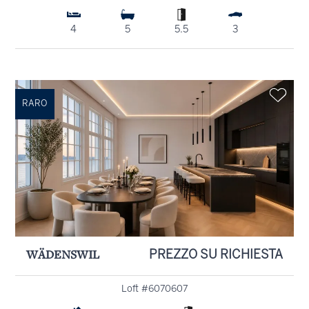
4
5
5.5
3
RARO
WÄDENSWIL
PREZZO SU RICHIESTA
Loft #6070607