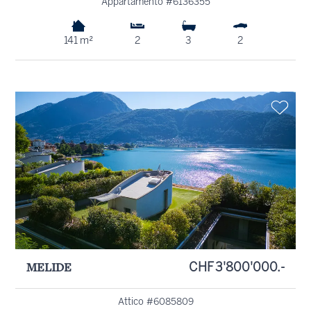
Appartamento #6136355
141 m²
2
3
2
MELIDE
CHF 3'800'000.-
Attico #6085809