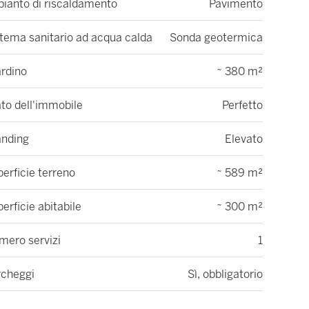
pianto di riscaldamento
Pavimento
tema sanitario ad acqua calda
Sonda geotermica
ardino
~ 380 m²
to dell'immobile
Perfetto
anding
Elevato
erficie terreno
~ 589 m²
erficie abitabile
~ 300 m²
mero servizi
1
rcheggi
Sì, obbligatorio