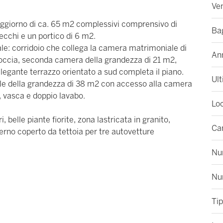
Ven
soggiorno di ca. 65 m2 complessivi comprensivo di
Ba
cchi e un portico di 6 m2.
ale: corridoio che collega la camera matrimoniale di
An
doccia, seconda camera della grandezza di 21 m2,
elegante terrazzo orientato a sud completa il piano.
Ult
le della grandezza di 38 m2 con accesso alla camera
, vasca e doppio lavabo.
Loc
belle piante fiorite, zona lastricata in granito,
Ca
terno coperto da tettoia per tre autovetture
Num
Nu
Tip