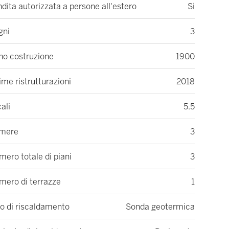
dita autorizzata a persone all'estero
Si
gni
3
no costruzione
1900
ime ristrutturazioni
2018
ali
5.5
mere
3
ero totale di piani
3
mero di terrazze
1
o di riscaldamento
Sonda geotermica