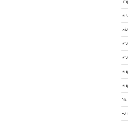
Im
Sis
Gi
Sta
St
Sup
Sup
Nu
Pa