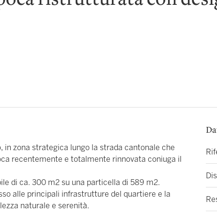
epoca ristrutturata con des
Da
o, in zona strategica lungo la strada cantonale che
Ri
poca recentemente e totalmente rinnovata coniuga il
Dis
bile di ca. 300 m2 su una particella di 589 m2.
 alle principali infrastrutture del quartiere e la
Re
lezza naturale e serenità.