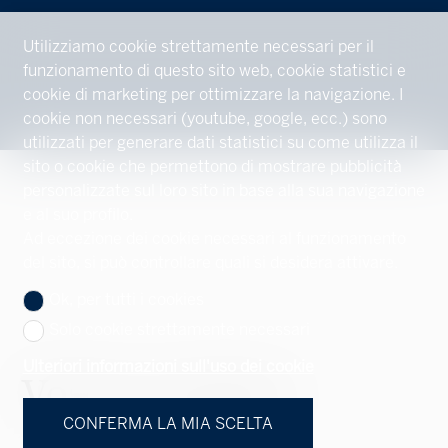
Utilizziamo cookie strettamente necessari per il
funzionamento di questo sito web, cookie statistici e
cookie di marketing per ottimizzare la navigazione. I
cookie non necessari (youtube, google, ecc.) sono
utilizzati per generare dati statistici su come utilizza il
sito o cookie che permettono di mostrare pubblicità
personalizzate sul loro sito in base alla sua navigazione
e al suo profilo.
Ad eccezione dei cookie necessari al funzionamento
del sito, si può controllare quali si desidera attivare.
Ok, per tutti i cookies
Solo cookie strettamente necessari
Ulteriori informazioni sull'uso dei cookie
Vostro contatto
CONFERMA LA MIA SCELTA