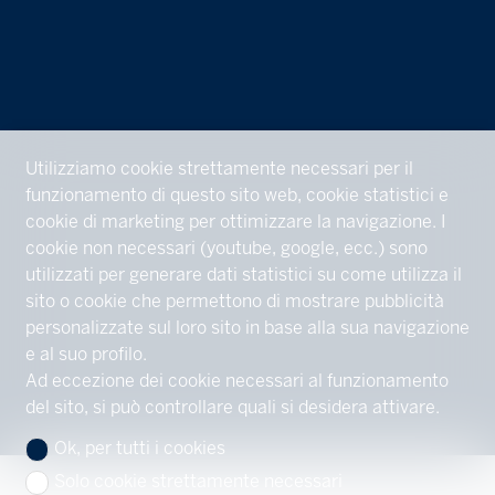
Utilizziamo cookie strettamente necessari per il
funzionamento di questo sito web, cookie statistici e
cookie di marketing per ottimizzare la navigazione. I
cookie non necessari (youtube, google, ecc.) sono
utilizzati per generare dati statistici su come utilizza il
sito o cookie che permettono di mostrare pubblicità
personalizzate sul loro sito in base alla sua navigazione
e al suo profilo.
Ad eccezione dei cookie necessari al funzionamento
del sito, si può controllare quali si desidera attivare.
Ok, per tutti i cookies
Solo cookie strettamente necessari