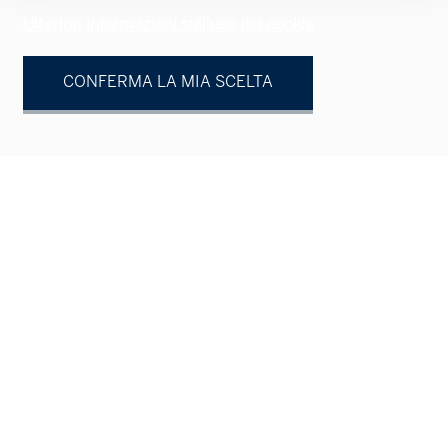
Ulteriori informazioni sull'uso dei cookie
CONFERMA LA MIA SCELTA
Vostro contatto
Persona fisica
Persona giuridica
Signor
Signora
Nome