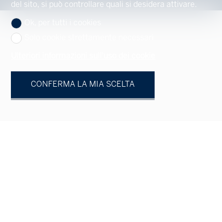
del sito, si può controllare quali si desidera attivare.
Ok, per tutti i cookies
Solo cookie strettamente necessari
Ulteriori informazioni sull'uso dei cookie
CONFERMA LA MIA SCELTA
Vostro contatto
Persona fisica
Persona giuridica