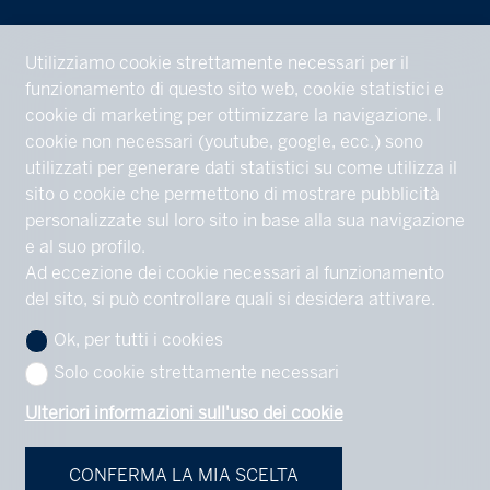
Utilizziamo cookie strettamente necessari per il
funzionamento di questo sito web, cookie statistici e
cookie di marketing per ottimizzare la navigazione. I
cookie non necessari (youtube, google, ecc.) sono
utilizzati per generare dati statistici su come utilizza il
sito o cookie che permettono di mostrare pubblicità
personalizzate sul loro sito in base alla sua navigazione
e al suo profilo.
Ad eccezione dei cookie necessari al funzionamento
del sito, si può controllare quali si desidera attivare.
Ok, per tutti i cookies
Solo cookie strettamente necessari
Ulteriori informazioni sull'uso dei cookie
CONFERMA LA MIA SCELTA