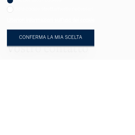
Ok, per tutti i cookies
Solo cookie strettamente necessari
Ulteriori informazioni sull'uso dei cookie
CONFERMA LA MIA SCELTA
Vostro contatto
Persona fisica
Persona giuridica
Signor
Signora
Nome
Cognome