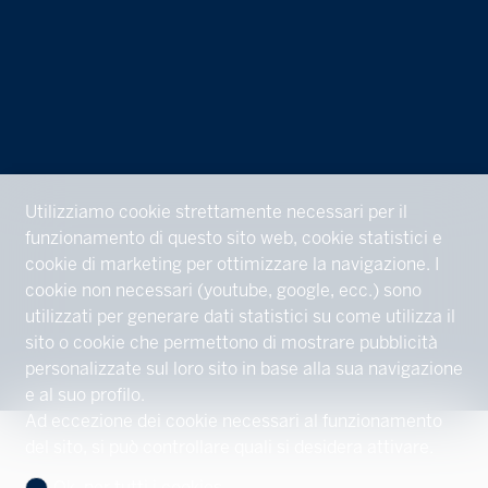
Utilizziamo cookie strettamente necessari per il
funzionamento di questo sito web, cookie statistici e
cookie di marketing per ottimizzare la navigazione. I
cookie non necessari (youtube, google, ecc.) sono
utilizzati per generare dati statistici su come utilizza il
sito o cookie che permettono di mostrare pubblicità
personalizzate sul loro sito in base alla sua navigazione
e al suo profilo.
Ad eccezione dei cookie necessari al funzionamento
del sito, si può controllare quali si desidera attivare.