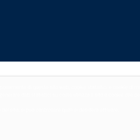
zionamento di questo sito web, cookie statistici e cookie di m
 generare dati statistici su come utilizza il sito o cookie che
l sito, si può controllare quali si desidera attivare.