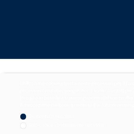
Utilizziamo cookie strettamente necessari per il fun
necessari (youtube, google, ecc.) sono utilizzati per
loro sito in base alla sua navigazione e al suo profilo.
Ad eccezione dei cookie necessari al funzionamento de
Ok, per tutti i cookies
Solo cookie strettamente necessari