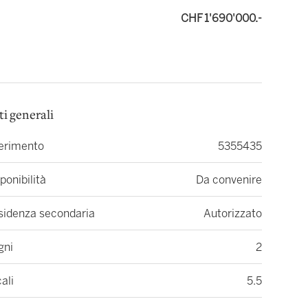
CHF 1'690'000.-
ti generali
ferimento
5355435
ponibilità
Da convenire
sidenza secondaria
Autorizzato
gni
2
ali
5.5