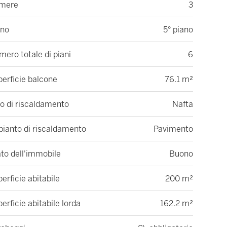
mere
3
ano
5° piano
ero totale di piani
6
erficie balcone
76.1 m²
o di riscaldamento
Nafta
pianto di riscaldamento
Pavimento
to dell'immobile
Buono
erficie abitabile
200 m²
erficie abitabile lorda
162.2 m²