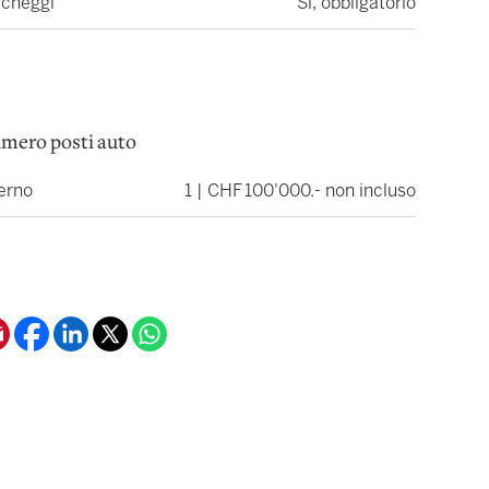
rcheggi
Sì, obbligatorio
mero posti auto
erno
1 | CHF 100'000.- non incluso