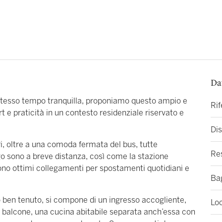
Da
 stesso tempo tranquilla, proponiamo questo ampio e
Ri
e praticità in un contesto residenziale riservato e
Dis
ri, oltre a una comoda fermata del bus, tutte
Re
 lago sono a breve distanza, così come la stazione
scono ottimi collegamenti per spostamenti quotidiani e
Ba
io ben tenuto, si compone di un ingresso accogliente,
Loc
 balcone, una cucina abitabile separata anch’essa con