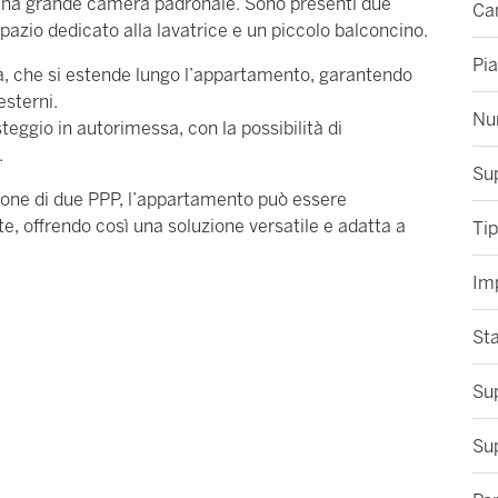
 una grande camera padronale. Sono presenti due
Ca
spazio dedicato alla lavatrice e un piccolo balconcino.
Pi
za, che si estende lungo l’appartamento, garantendo
esterni.
Num
eggio in autorimessa, con la possibilità di
.
Sup
unione di due PPP, l’appartamento può essere
te, offrendo così una soluzione versatile e adatta a
Tip
Im
Sta
Sup
Sup