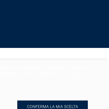
arketing per ottimizzare la navigazione. I cookie non
 permettono di mostrare pubblicità personalizzate sul
CONFERMA LA MIA SCELTA