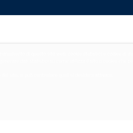
zionamento di questo sito web, cookie statistici e cookie di m
 generare dati statistici su come utilizza il sito o cookie che
l sito, si può controllare quali si desidera attivare.