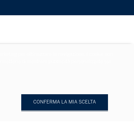
arketing per ottimizzare la navigazione. I cookie non
 permettono di mostrare pubblicità personalizzate sul
CONFERMA LA MIA SCELTA