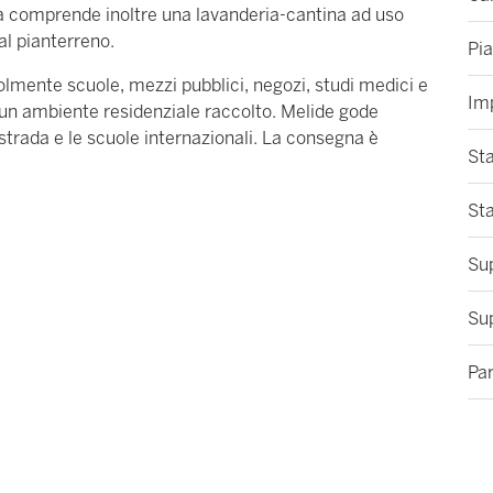
à comprende inoltre una lavanderia-cantina ad uso
al pianterreno.
Pi
lmente scuole, mezzi pubblici, negozi, studi medici e
Im
n un ambiente residenziale raccolto. Melide gode
strada e le scuole internazionali. La consegna è
Sta
St
Sup
Sup
Pa