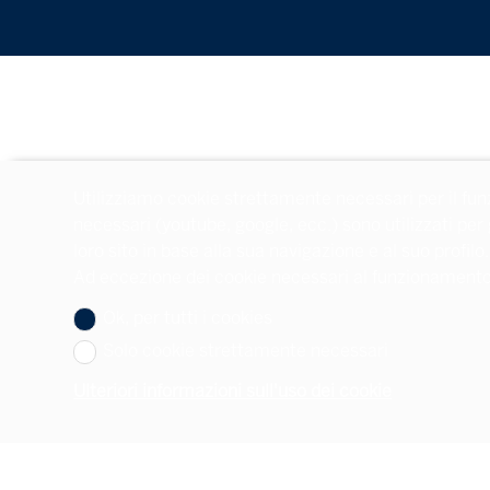
Utilizziamo cookie strettamente necessari per il fun
necessari (youtube, google, ecc.) sono utilizzati per
loro sito in base alla sua navigazione e al suo profilo.
Ad eccezione dei cookie necessari al funzionamento de
Ok, per tutti i cookies
Solo cookie strettamente necessari
Ulteriori informazioni sull'uso dei cookie
Vostro contatto