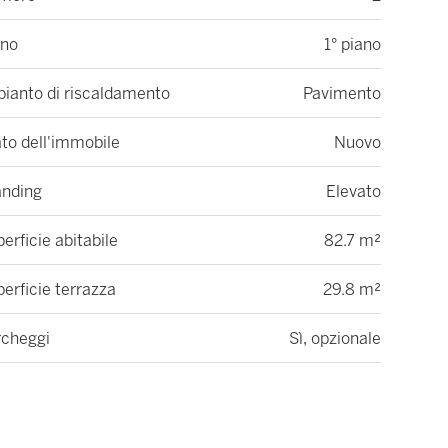
ano
1° piano
pianto di riscaldamento
Pavimento
to dell'immobile
Nuovo
anding
Elevato
erficie abitabile
82.7 m²
erficie terrazza
29.8 m²
rcheggi
Sì, opzionale