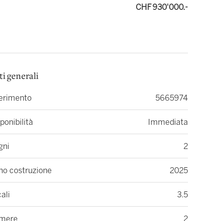
CHF 930'000.-
ti generali
ferimento
5665974
ponibilità
Immediata
gni
2
no costruzione
2025
ali
3.5
mere
2