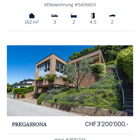
Attikawohnung #5406603
162 m²
3
2
4.5
2
PREGASSONA
CHF 3'200'000.-