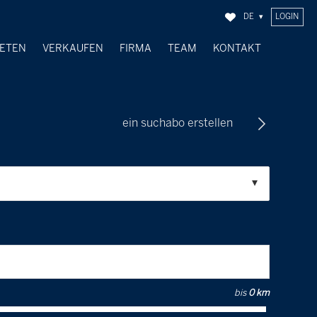
DE
LOGIN
IETEN
VERKAUFEN
FIRMA
TEAM
KONTAKT
VERKAUFTE OBJEKTE
ein suchabo erstellen
bis
0 km