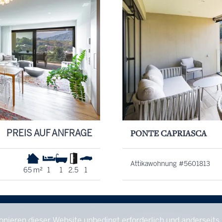
PREIS AUF ANFRAGE
PONTE CAPRIASCA
Attikawohnung #5601813
65 m²
1
1
2.5
1
ionieren dieser Website unbedingt erforderlich und anderseits