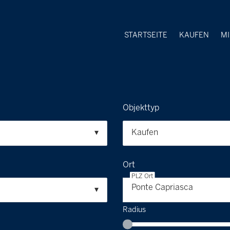
STARTSEITE
KAUFEN
M
Objekttyp
Kaufen
Ort
PLZ Ort
Ponte Capriasca
Radius