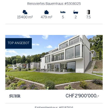
Renoviertes Bauernhaus #5308025
15'400 m²
479 m²
5
2
7.5
TOP ANGEBOT
SUHR
CHF 2'900'000.-