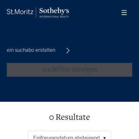
ein suchabo erstellen
Suchfilter anzeigen
0
Resultate
Einfügungsdatum absteigend