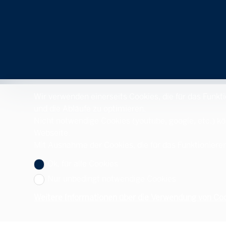
Wir verwenden einerseits Cookies, die für das Funkt
und die Abläufe zu optimieren.
Nicht notwendige Cookies (youtube, google, etc.) kö
Webseite.
Mit Ausnahme der Cookies, die für das Funktionieren
Ok, für alle Cookies
Nur unbedingt notwendige Cookies
Weitere Informationen über die Verwendung von Co