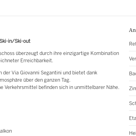
An
Ski-in/Ski-out
Re
choss überzeugt durch ihre einzigartige Kombination
Ver
ichneter Erreichbarkeit.
 der Via Giovanni Segantini und bietet dank
Ba
 Atmosphäre über den ganzen Tag.
e Verkehrsmittel befinden sich in unmittelbarer Nähe.
Zi
Sc
Et
alkon
He