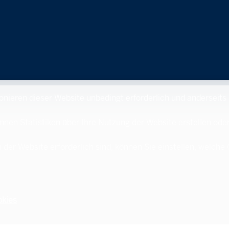
ionieren dieser Website unbedingt erforderlich und anderseits
nnen Statistiken über Ihre Nutzung der Website erstellen ode
 der Website erforderlich sind, können Sie einstellen, welche
okies