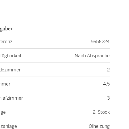
gaben
ferenz
5656224
fügbarkeit
Nach Absprache
dezimmer
2
mmer
4.5
hlafzimmer
3
age
2. Stock
izanlage
Ölheizung