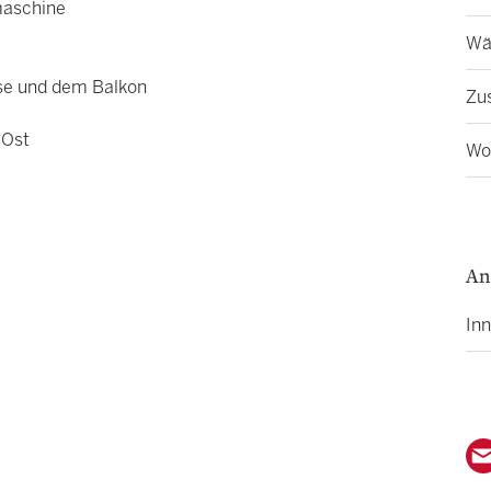
maschine
Wä
se und dem Balkon
Zu
 Ost
Wo
An
In