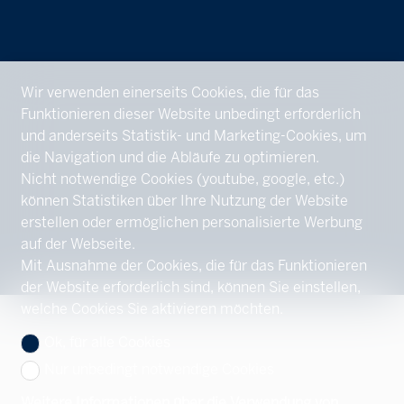
Wir verwenden einerseits Cookies, die für das
Funktionieren dieser Website unbedingt erforderlich
und anderseits Statistik- und Marketing-Cookies, um
die Navigation und die Abläufe zu optimieren.
Nicht notwendige Cookies (youtube, google, etc.)
können Statistiken über Ihre Nutzung der Website
erstellen oder ermöglichen personalisierte Werbung
auf der Webseite.
Mit Ausnahme der Cookies, die für das Funktionieren
der Website erforderlich sind, können Sie einstellen,
welche Cookies Sie aktivieren möchten.
Ok, für alle Cookies
Nur unbedingt notwendige Cookies
Weitere Informationen über die Verwendung von