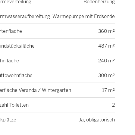
rmeverteilung
Bodenheizung
rmwasseraufbereitung
Wärmepumpe mit Erdsonde
rtenfläche
360 m²
undstücksfläche
487 m²
hnfläche
240 m²
uttowohnfläche
300 m²
erfläche Veranda / Wintergarten
17 m²
ahl Toiletten
2
rkplätze
Ja, obligatorisch