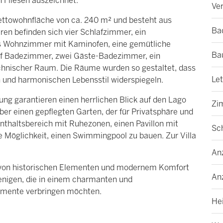
n Fliesen auszeichnet.
Ver
 Nettowohnfläche von ca. 240 m² und besteht aus
Ba
en befinden sich vier Schlafzimmer, ein
es Wohnzimmer mit Kaminofen, eine gemütliche
Ba
ünf Badezimmer, zwei Gäste-Badezimmer, ein
hnischer Raum. Die Räume wurden so gestaltet, dass
Le
n und harmonischen Lebensstil widerspiegeln.
ung garantieren einen herrlichen Blick auf den Lago
Zi
r einen gepflegten Garten, der für Privatsphäre und
nthaltsbereich mit Ruhezonen, einen Pavillon mit
Sc
ie Möglichkeit, einen Swimmingpool zu bauen. Zur Villa
Anz
n von historischen Elementen und modernem Komfort
An
ejenigen, die in einem charmanten und
omente verbringen möchten.
He