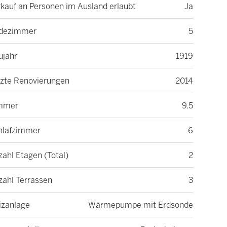
kauf an Personen im Ausland erlaubt
Ja
dezimmer
5
ujahr
1919
tzte Renovierungen
2014
mmer
9.5
hlafzimmer
6
ahl Etagen (Total)
2
zahl Terrassen
3
izanlage
Wärmepumpe mit Erdsonde