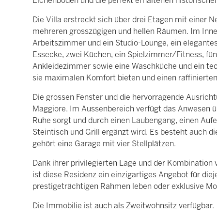
Eichenböden und die perfekt erhaltenen historische
Die Villa erstreckt sich über drei Etagen mit einer
mehreren grosszügigen und hellen Räumen. Im Inner
Arbeitszimmer und ein Studio-Lounge, ein elegant
Essecke, zwei Küchen, ein Spielzimmer/Fitness, f
Ankleidezimmer sowie eine Waschküche und ein tec
sie maximalen Komfort bieten und einen raffinierte
Die grossen Fenster und die hervorragende Ausricht
Maggiore. Im Aussenbereich verfügt das Anwesen übe
Ruhe sorgt und durch einen Laubengang, einen Aufe
Steintisch und Grill ergänzt wird. Es besteht auch d
gehört eine Garage mit vier Stellplätzen.
Dank ihrer privilegierten Lage und der Kombinatio
ist diese Residenz ein einzigartiges Angebot für di
prestigeträchtigen Rahmen leben oder exklusive M
Die Immobilie ist auch als Zweitwohnsitz verfügbar.