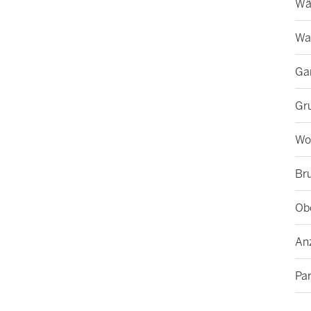
Wä
Wa
Ga
Gr
Wo
Br
Ob
Anz
Pa