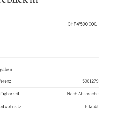
eeblick in
CHF 4'500'000.-
gaben
ferenz
5381279
fügbarkeit
Nach Absprache
eitwohnsitz
Erlaubt