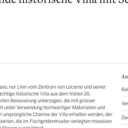
nde historische Villa mit S
An
sio, nur 1 km vom Zentrum von Locarno und seiner
Re
htige historische Villa aus dem frühen 20.
erten Renovierung unterzogen, die mit grosser
Ver
rt unter Verwendung hochwertiger Materialien und
 ursprüngliche Charme der Villa erhalten werden, der
Zw
iserien, die im Fischgrätenmuster verlegten massiven