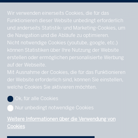
Wir verwenden einerseits Cookies, die für das
Funktionieren dieser Website unbedingt erforderlich
und anderseits Statistik- und Marketing-Cookies, um
die Navigation und die Abläufe zu optimieren.
Nicht notwendige Cookies (youtube, google, etc.)
können Statistiken über Ihre Nutzung der Website
erstellen oder ermöglichen personalisierte Werbung
auf der Webseite.
Mit Ausnahme der Cookies, die für das Funktionieren
der Website erforderlich sind, können Sie einstellen,
welche Cookies Sie aktivieren möchten.
Ok, für alle Cookies
Nur unbedingt notwendige Cookies
Weitere Informationen über die Verwendung von
Cookies