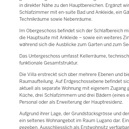
in direkter Nähe zu den Hauptbereichen. Ergänzt wi
Schlafzimmer mit en-suite Bad und Ankleide, ein G
Technikräume sowie Nebenräume.
Im Obergeschoss befindet sich der Schlafbereich m
die Hauptsuite mit Ankleide – sowie ein weiteres Zi
während sich die Ausblicke zum Garten und zum See
Das Untergeschoss umfasst Kellerräume, technisch
funktionale Gesamtstruktur.
Die Villa erstreckt sich über mehrere Ebenen und bie
Raumaufteilung. Auf Erdgeschossebene befindet sich 
aktuell als separate Wohnung mit eigenem Zugang 
Küche, drei Schlafzimmern und drei Bädern (eines e
Personal oder als Erweiterung der Hauptresidenz.
Aufgrund ihrer Lage, der Grundstücksgrösse und der
ein seltenes Wohnangebot im Raum Lugano dar. Ein
gegeben. Ausschliesslich als Erstwohnsitz verfügbar