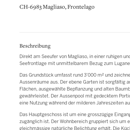
CH-6983 Magliaso, Frontelago
Beschreibung
Direkt am Seeufer von Magliaso, in einer ruhigen und
Seefrontlage mit unmittelbarem Bezug zum Lugane
Das Grundstück umfasst rund 3’000 m² und zeichnet 
Aussenräume aus. Der ebene Garten ist sorgfältig ang
Flächen, ausgewählte Bepflanzung und alten Baumb
gewährleistet. Der Aussenpool mit gedecktem Portico
eine Nutzung während der milderen Jahreszeiten au
Das Hauptgeschoss ist um eine grosszügige Eingangs
zugänglich ist. Der Wohnbereich gruppiert sich um 
gleichmässige natürliche Belichtung erhält. Die Küc