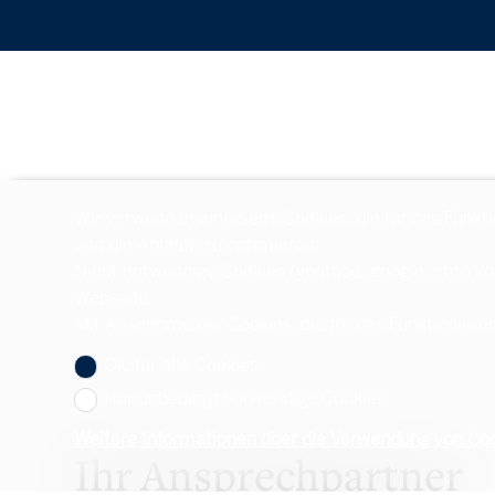
Wir verwenden einerseits Cookies, die für das Funkt
und die Abläufe zu optimieren.
Nicht notwendige Cookies (youtube, google, etc.) kö
Webseite.
Mit Ausnahme der Cookies, die für das Funktionieren
Ok, für alle Cookies
Nur unbedingt notwendige Cookies
Weitere Informationen über die Verwendung von Co
Ihr Ansprechpartner