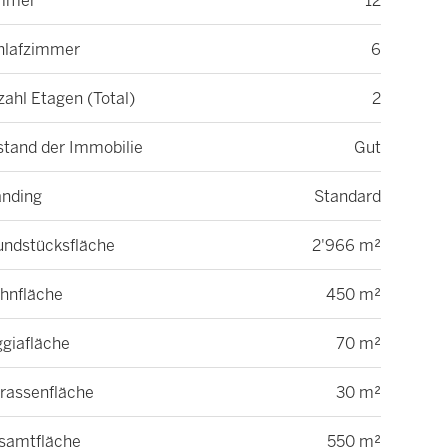
mmer
12
hlafzimmer
6
ahl Etagen (Total)
2
stand der Immobilie
Gut
anding
Standard
undstücksfläche
2'966 m²
hnfläche
450 m²
ggiafläche
70 m²
rrassenfläche
30 m²
samtfläche
550 m²