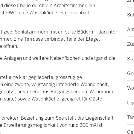
Zi
rd diese Ebene durch ein Arbeitszimmer, ein
äste-WC, eine Waschküche, ein Duschbad,
Sc
Anz
it zwei Schlafzimmern mit en-suite Bädern – darunter
mmer. Eine Terrasse verbindet Teile der Etage,
Zu
 öffnen.
e Anlagen und weitere Nebenflächen und ergänzt die
St
Gr
tet eine klar gegliederte, grosszügige
eine zweite, vollständig integrierte Wohneinheit,
Wo
genutzt, bestehend aus Eingangsbereich, Wohnraum,
n suite) sowie Waschküche; geeignet für Gäste,
Lo
Te
 direkten Beziehung zum See stellt die Liegenschaft
e Erweiterungsmöglichkeit von rund 300 m² ist
Ge
.