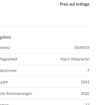
Preis auf Anfrage
gaben
ferenz
5539019
fügbarkeit
Nach Absprache
dezimmer
7
ujahr
1993
tzte Renovierungen
2016