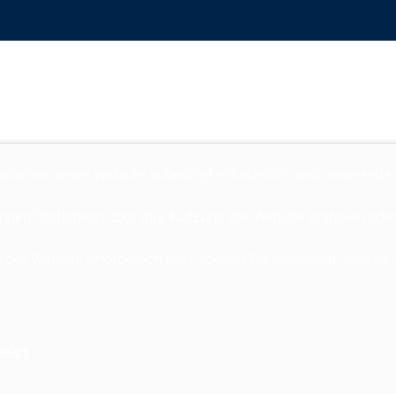
ionieren dieser Website unbedingt erforderlich und anderseits
nnen Statistiken über Ihre Nutzung der Website erstellen ode
 der Website erforderlich sind, können Sie einstellen, welche
okies