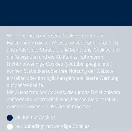
Wir verwenden einerseits Cookies, die für das
Funktionieren dieser Website unbedingt erforderlich
und anderseits Statistik- und Marketing-Cookies, um
die Navigation und die Abläufe zu optimieren.
Nicht notwendige Cookies (youtube, google, etc.)
können Statistiken über Ihre Nutzung der Website
erstellen oder ermöglichen personalisierte Werbung
auf der Webseite.
Mit Ausnahme der Cookies, die für das Funktionieren
der Website erforderlich sind, können Sie einstellen,
welche Cookies Sie aktivieren möchten.
Ok, für alle Cookies
Nur unbedingt notwendige Cookies