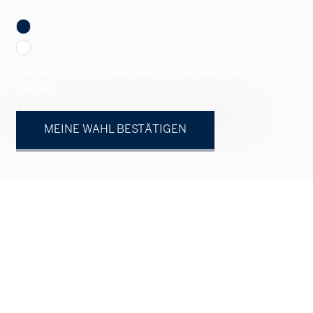
welche Cookies Sie aktivieren möchten.
Ok, für alle Cookies
Nur unbedingt notwendige Cookies
Weitere Informationen über die Verwendung von
Cookies
Ihr Ansprechpartner
MEINE WAHL BESTÄTIGEN
Natürliche Person
Juristische Person
Herr
Frau
Vorname
Name