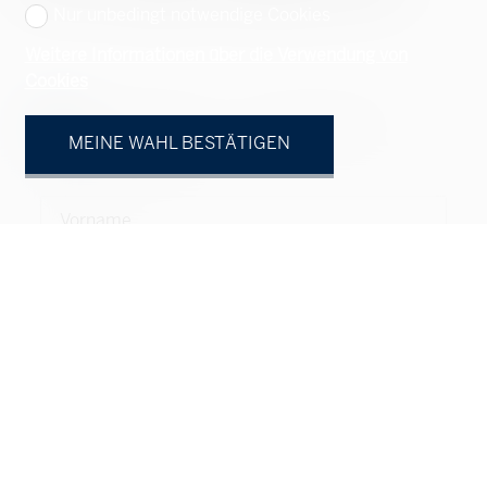
Nur unbedingt notwendige Cookies
Weitere Informationen über die Verwendung von
Cookies
Natürliche Person
Juristische Person
MEINE WAHL BESTÄTIGEN
Herr
Frau
Vorname
Name
Firma
fakultativ
Adresse
fakultativ
PLZ
fakultativ