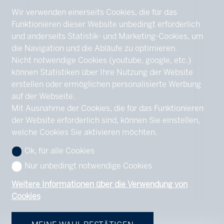
Wir verwenden einerseits Cookies, die für das
Funktionieren dieser Website unbedingt erforderlich
und anderseits Statistik- und Marketing-Cookies, um
die Navigation und die Abläufe zu optimieren.
Nicht notwendige Cookies (youtube, google, etc.)
können Statistiken über Ihre Nutzung der Website
erstellen oder ermöglichen personalisierte Werbung
auf der Webseite.
Mit Ausnahme der Cookies, die für das Funktionieren
der Website erforderlich sind, können Sie einstellen,
welche Cookies Sie aktivieren möchten.
Ok, für alle Cookies
Nur unbedingt notwendige Cookies
Weitere Informationen über die Verwendung von
Cookies