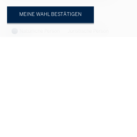
MEINE WAHL BESTÄTIGEN
Natürliche Person
Juristische Person
Herr
Frau
Vorname
Name
Firma
fakultativ
Adresse
fakultativ
PLZ
fakultativ