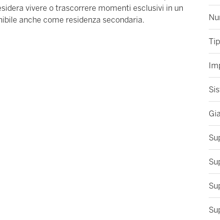
sidera vivere o trascorrere momenti esclusivi in un
Nu
onibile anche come residenza secondaria.
Tip
Im
Sis
Gi
Sup
Sup
Sup
Sup