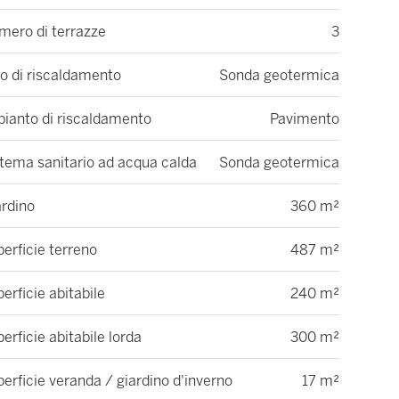
mero di terrazze
3
o di riscaldamento
Sonda geotermica
pianto di riscaldamento
Pavimento
tema sanitario ad acqua calda
Sonda geotermica
ardino
360 m²
erficie terreno
487 m²
erficie abitabile
240 m²
erficie abitabile lorda
300 m²
erficie veranda / giardino d'inverno
17 m²