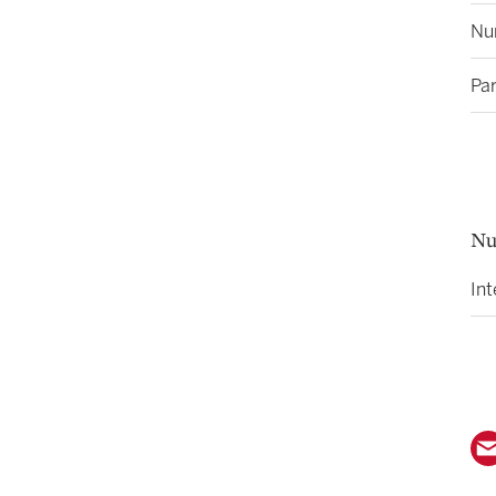
Nu
Pa
Nu
Int