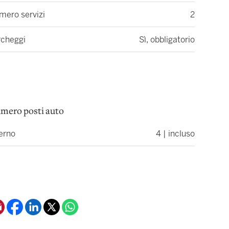
mero servizi
2
rcheggi
Sì, obbligatorio
mero posti auto
erno
4 | incluso