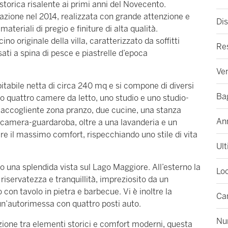
storica risalente ai primi anni del Novecento.
razione nel 2014, realizzata con grande attenzione e
Dis
ateriali di pregio e finiture di alta qualità.
no originale della villa, caratterizzato da soffitti
Re
sati a spina di pesce e piastrelle d’epoca
Ven
e abitabile netta di circa 240 mq e si compone di diversi
Ba
o quattro camere da letto, uno studio e uno studio-
’accogliente zona pranzo, due cucine, una stanza
An
na camera-guardaroba, oltre a una lavanderia e un
rire il massimo comfort, rispecchiando uno stile di vita
Ult
o una splendida vista sul Lago Maggiore. All’esterno la
Loc
riservatezza e tranquillità, impreziosito da un
con tavolo in pietra e barbecue. Vi è inoltre la
Ca
e un’autorimessa con quattro posti auto.
Num
azione tra elementi storici e comfort moderni, questa