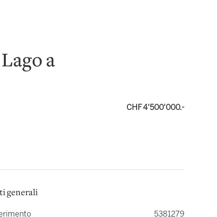
a Lago a
CHF 4'500'000.-
ti generali
ferimento
5381279