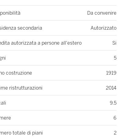
ponibilità
Da convenire
sidenza secondaria
Autorizzato
dita autorizzata a persone all'estero
Si
gni
5
no costruzione
1919
ime ristrutturazioni
2014
ali
9.5
mere
6
ero totale di piani
2