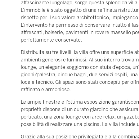
affascinante lungolago, sorge questa splendida villa 
L'immobile è stato oggetto di una raffinata ristruttu
rispetto per il suo valore architettonico, impiegando m
L’intervento ha permesso di conservare intatto il fasci
affrescati, boiserie, pavimenti in rovere massello po
perfettamente conservate.
Distribuita su tre livelli, la villa offre una superfici
ambienti generosi e luminosi. Al suo interno troviam
lounge, un elegante soggiorno con stufa d’epoca, un
giochi/palestra, cinque bagni, due servizi ospiti, u
locale tecnico. Gli spazi sono stati concepiti per off
raffinato e armonioso.
Le ampie finestre e l’ottima esposizione garantiscon
proprietà dispone di un curato giardino che assicura 
porticato, una zona lounge con aree relax, un gazebo 
possibilità di realizzare una piscina. La villa includ
Grazie alla sua posizione privilegiata e alla combin