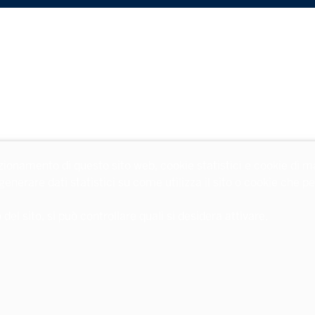
zionamento di questo sito web, cookie statistici e cookie di m
 generare dati statistici su come utilizza il sito o cookie che
l sito, si può controllare quali si desidera attivare.