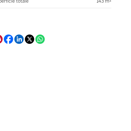
erficie totale
143 m²