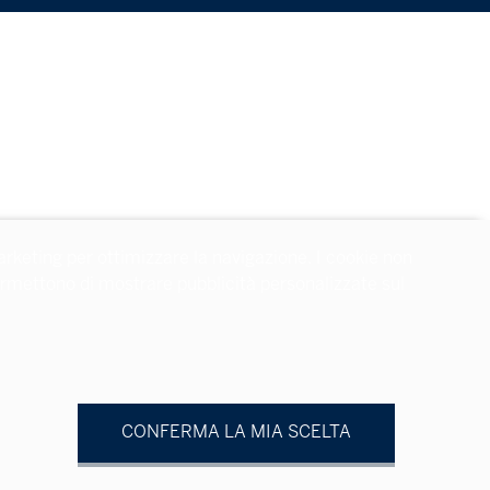
arketing per ottimizzare la navigazione. I cookie non
 permettono di mostrare pubblicità personalizzate sul
CONFERMA LA MIA SCELTA