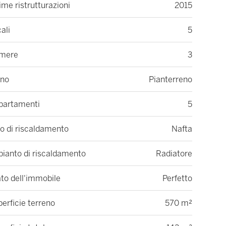
ime ristrutturazioni
2015
ali
5
mere
3
ano
Pianterreno
partamenti
5
o di riscaldamento
Nafta
pianto di riscaldamento
Radiatore
to dell'immobile
Perfetto
erficie terreno
570 m²